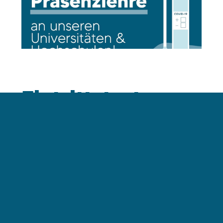
Eintrittstests
schaffen
Perspektive für
Studierende!
Im Rahmen der österreichischen Strategie im
Kampf gegen die Corona-Pandemie massiv auf